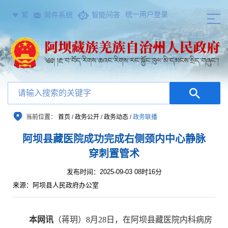
统一用户登录
繁
邮件系统
智能问答
当前位置：
首页
/
政务公开
/
政务动态
/
政务联播
阿坝县藏医院成功完成右侧颈内中心静脉
穿刺置管术
发布时间：2025-09-03 08时16分
来源：阿坝县人民政府办公室
本网讯
（蒋玥）
8
月
28
日，在阿坝县藏医院内科病房