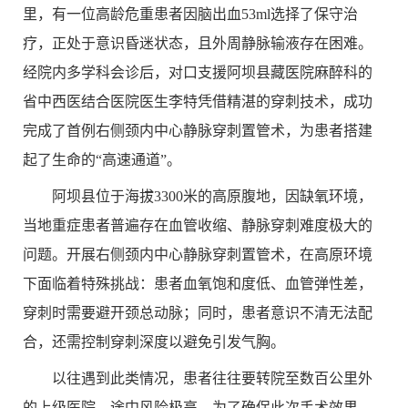
里，有一位高龄危重患者因脑出血
53ml
选择了保守治
疗，正处于意识昏迷状态，且外周静脉输液存在困难。
经院内多学科会诊后，对口支援阿坝县藏医院麻醉科的
省中西医结合医院医生李特凭借精湛的穿刺技术，成功
完成了首例右侧颈内中心静脉穿刺置管术，为患者搭建
起了生命的“高速通道”。
阿坝县位于海拔
3300
米的高原腹地，因缺氧环境，
当地重症患者普遍存在血管收缩、静脉穿刺难度极大的
问题。开展右侧颈内中心静脉穿刺置管术，在高原环境
下面临着特殊挑战：患者血氧饱和度低、血管弹性差，
穿刺时需要避开颈总动脉；同时，患者意识不清无法配
合，还需控制穿刺深度以避免引发气胸。
以往遇到此类情况，患者往往要转院至数百公里外
的上级医院，途中风险极高。为了确保此次手术效果，