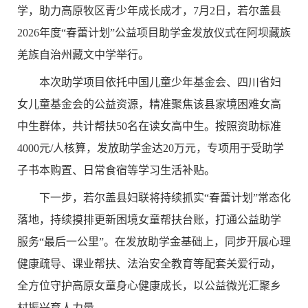
学，助力高原牧区青少年成长成才，
7
月
2
日，若尔盖县
2026
年度“春蕾计划”公益项目助学金发放仪式在阿坝藏族
羌族自治州藏文中学举行。
本次助学项目依托中国儿童少年基金会、四川省妇
女儿童基金会的公益资源，精准聚焦该县家境困难女高
中生群体，共计帮扶
50
名在读女高中生。按照资助标准
4000
元
/
人核算，发放助学金达
20
万元，专项用于受助学
子书本购置、日常食宿等学习生活补贴。
下一步，若尔盖县妇联将持续抓实“春蕾计划”常态化
落地，持续摸排更新困境女童帮扶台账，打通公益助学
服务“最后一公里”。在发放助学金基础上，同步开展心理
健康疏导、课业帮扶、法治安全教育等配套关爱行动，
全方位守护高原女童身心健康成长，以公益微光汇聚乡
村振兴育人力量。