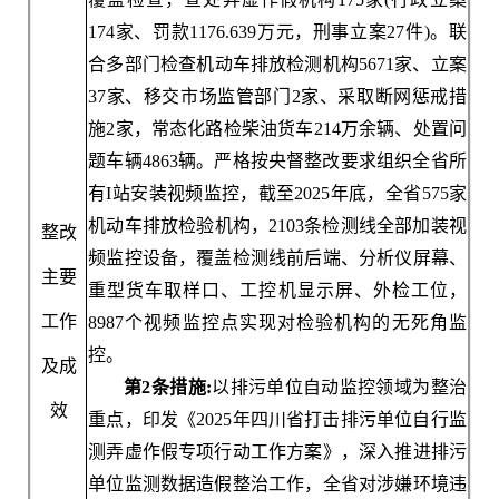
174家、罚款1176.639万元，刑事立案27件)。联
合多部门检查机动车排放检测机构5671家、立案
37家、移交市场监管部门2家、采取断网惩戒措
施2家，常态化路检柴油货车214万余辆、处置问
题车辆4863辆。严格按央督整改要求组织全省所
有I站安装视频监控，截至2025年底，全省575家
机动车排放检验机构，2103条检测线全部加装视
整改
频监控设备，覆盖检测线前后端、分析仪屏幕、
主要
重型货车取样口、工控机显示屏、外检工位，
工作
8987个视频监控点实现对检验机构的无死角监
控。
及成
第2条措施:
以排污单位自动监控领域为整治
效
重点，印发《2025年四川省打击排污单位自行监
测弄虚作假专项行动工作方案》，深入推进排污
单位监测数据造假整治工作，全省对涉嫌环境违