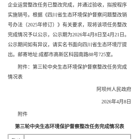
企业运营整改任务已整改完成，并通过验收，拟按程序
实施销号。根据《四川省生态环境保护督察问题整改销
号办法
（
2025
年修订
）
》有关要求，现将该项任务整改
完成情况予以公示，公示期为
2026
年
4
月
8
日至
4
月
21
日。
公示期间如
有异
议，请实名书面向四川省生态环境厅提
出。邮寄地址
:
成都市高新区科园南路
88
号
725
室。
附件：
第三轮中央生态环境保护督察整改任务完成
情况表
阿坝州人民政府
2026
年
4
月
8
日
附件
第三轮中央生态环境保护督察整改任务
完成情况表