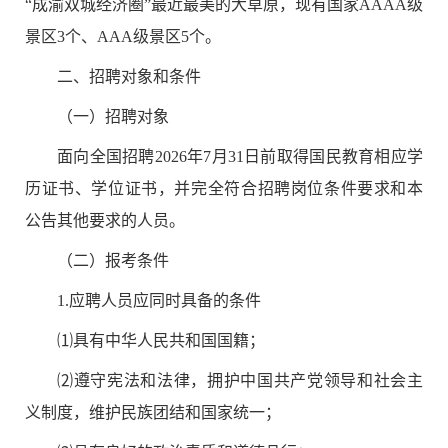
“
成渝双城经济圈
”
最近最美的大草原，现有国家
AAAA
级
景区
3
个、
AAA
级景区
5
个。
二、招聘对象和条件
（一）招聘对象
面向全国招聘
2026
年
7
月
31
日前取得国民教育相应学
历证书、学位证书，并完全符合招聘岗位条件要求和本
公告其他要求的人员。
（二）
报考
条件
1.
应聘人员应同时具备的条件
⑴
具有中华人民共和国国籍；
⑵
遵守宪法和法律，拥护中国共产党领导和社会主
义制度，维护民族团结和国家统一；