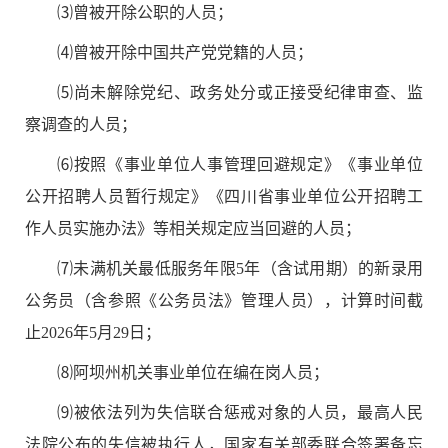
⑶
曾被开除公职的人员；
⑷
曾被开除中国共产党党籍的人员；
⑸
尚未解除党纪、政务处分或正接受纪律审查、监
察调查的人员；
⑹
按照《事业单位人事管理回避规定》《事业单位
公开招聘人员暂行规定》《四川省事业单位公开招聘工
作人员实施办法》等相关规定应当回避的人员；
⑺
未满机关最低服务年限
5
年（含试用期）的新录用
公务员（含参照《公务员法》管理人员），计算时间截
止
2026
年
5
月
2
9
日；
⑻
阿坝州机关事业单位在编在岗人员；
⑼
被依法列为失信联合惩戒对象的人员，最高人民
法院公布的失信被执行人，国家有关部委联合签署备忘