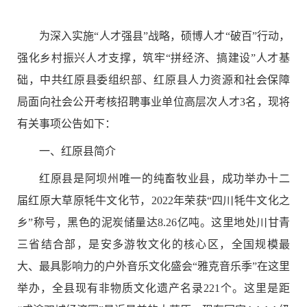
为深入实施
“
人才强县
”
战略，硕博人才
“
破百
”
行动，
强化乡村振兴人才支撑，筑牢
“
拼经济、搞建设
”
人才基
础，中共
红原县
委组织部、
红原
县人力资源和社会保障
局面向社会公开考核招聘事业单位高层次人才
3
名，现将
有关事项公告如下：
一、
红原
县简介
红原县是阿坝州唯一的纯畜牧业县，成功举办十二
届红原大草原牦牛文化节，
2022
年荣获
“
四川牦牛文化之
乡
”
称号，黑色的泥炭储量达
8.26
亿吨。这里地处川甘青
三省结合部，是安多游牧文化的核心区，全国规模最
大、最具影响力的户外音乐文化盛会
“
雅克音乐季
”
在这里
举办，全县现有非物质文化遗产名录
221
个。这里是距