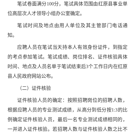
笔试卷面满分
100
分，笔试具体范围由
红原
县
事业单
位高层次人才
领导小组办公室确定。
笔试
时间及地点由用人单位及其主管部门电话通
知。
应聘人员在
笔试
当天持本人有效身份证件，到指定
的考点参加
笔试
。
笔试
成绩、岗位排名、
证件核验
具体
时间、地点及人员名单于
笔试
结束后
3
个工作日内在
红原
县
人民政府网站公布。
（二）
证件核验
证件核验
人员的确定：按照招聘岗位
的招聘人数
，
根据应聘人员的
专业测试
成绩
，从高分到低分按
1:3
的比
例确定
证件核验
人员，最后一名
专业测试
成绩相同的，
一并进入
证件核验
。若招聘
人数
与
证件核验
人数之比不