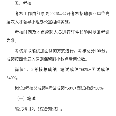
五
、考核
考核工作由
红原县
2026
年公开考核招聘事业单位高
层次人才
领导小组办公室组织实施。
考核时间及地点应聘人员
进行证件核验时以准考证
为准。
考核采取笔试加面试的方式进行。考核总分
100
分，
成绩按四舍五入原则保留到小数点后两位数。
岗位
1
、
2
考核总成绩
=
笔试成绩
*
6
0%+
面试成绩
*
4
0%
。
岗位
3
考核总成绩
=
笔试成绩
*
5
0%+
面试成绩
*
5
0%
。
（一）笔试
笔试科目为《综合知识》。