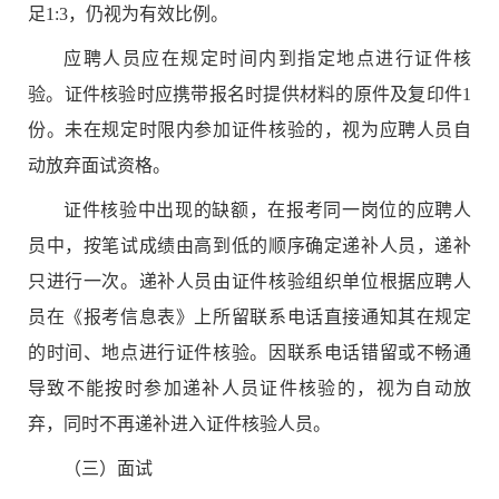
足
1:3
，仍视为有效比例。
应聘人员应在规定时间内到指定地点进行
证件核
验
。
证件核验
时应携带报名时提供材料的原件及复印件
1
份。未在规定时限内参加
证件核验
的，视为
应聘人员
自
动放弃面试资格。
证件核验
中出现的缺额，在报考同一岗位的应聘人
员中，按
笔试
成绩由高到低的顺序确定递补人员，递补
只进行一次。递补人员由
证件核验
组织单位根据应聘人
员在《报考信息表》上所留联系电话直接通知其在规定
的时间、地点进行
证件核验
。
因联系电话错留或不畅通
导致不能按时参加递补人员
证件核验
的，视为自
动
放
弃，同时不再递补进入
证件核验
人员。
（三）
面试