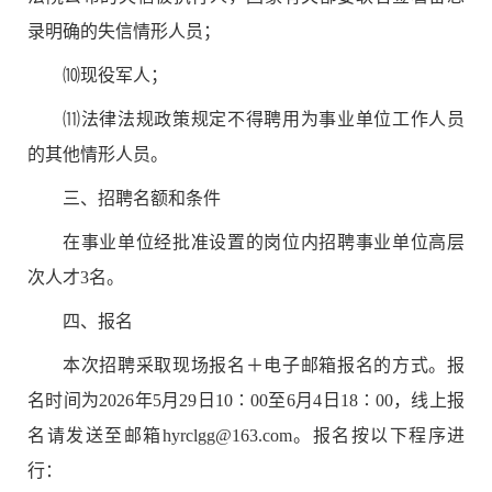
录明确的失信情形人员；
⑽
现役军人；
⑾
法律法规政策规定不得聘用为事业单位工作人员
的其他情形人员。
三
、招聘名额和条件
在事业单位经批准设置的岗位内招聘事业单位高层
次人才
3
名。
四
、报名
本次招聘采取
现场报名＋
电子邮箱报名
的方式
。报
名时间为
2026
年
5
月
2
9
日
10∶00
至
6
月
4
日
18∶00
，线上报
名请发送至邮箱
hyrclgg@163.com
。
报名按以下程序进
行：