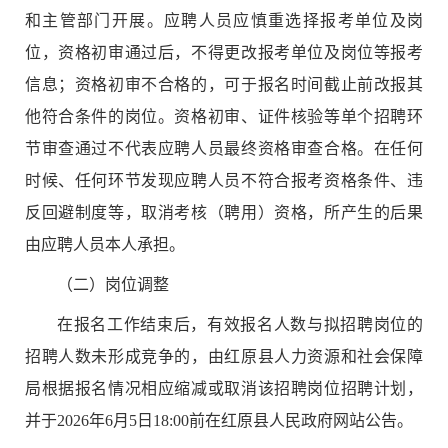
和主管部门
开展。应聘人员应慎重选择报考单位及岗
位，资格初审通过后，不得更改报考单位及岗位等报考
信息；资格初审不合格的，可于报名时间截止前改报其
他符合条件的岗位。资格初审、
证件核验
等单个招聘环
节审查通过不代表应聘人员最终资格审查合格。在任何
时候、任何环节发现应聘人员不符合报考资格条件、违
反回避制度等，取消考核（聘用）资格，所产生的后果
由应聘人员本人承担。
（二）岗位调整
在报名工作结束后，有效报名人数与拟招聘岗位的
招聘人数
未形成竞争
的，由
红原县
人力资源和社会保障
局根据报名情况相应缩减或取消该招聘岗位招聘计划，
并于
2026
年
6
月
5
日
18:00
前在
红原县
人
民政府网站公告。