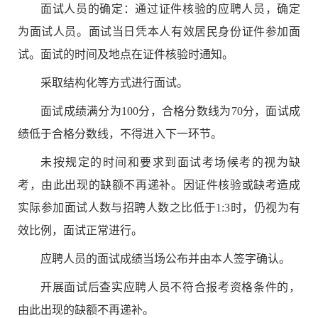
面试人员的确定：
通过
证件核验
的
应聘
人员，确定
为面试人员。面试当日凭
本人有效居民身份证件参加面
试。面试的时间及地点在
证件核验时通知
。
采取
结构化
等方式进行面试。
面试成绩满分为
100
分，合格分数线为
70
分，面试成
绩低于合格分数线，不得进入下一环节。
未按规定的时间和要求到
面试
考场候考的视为缺
考，由此出现的
缺额不再递补
。因
证件核验
或
缺考
造成
实际参加面试人数与招聘人数之比低于
1:3
时
，仍视为有
效比例，面试正常进行。
应聘人员的面试成绩当场公布并由本人签字确认。
开展面试后查实
应聘人员
不符合报考资格条件的，
由此出现的缺额不再递补
。