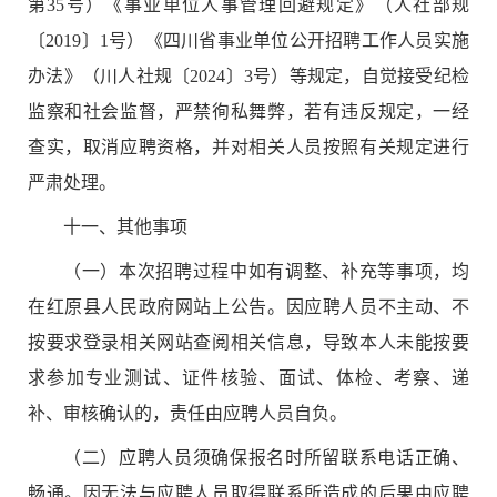
第
35
号）《事业单位人事管理回避规定》（人社部规
〔
2019
〕
1
号）《四川省事业单位公开招聘工作人员实施
办法》（川人社规〔
2024
〕
3
号）等规定，自觉接受纪检
监察和社会监督，严禁徇私舞弊，若有违反规定，一经
查实，取消应聘资格，并对相关人员按照有关规定进行
严肃处理。
十
一
、其他事项
（一）本次招聘过程中如有调整、补充等事项，均
在
红原县
人民政府网站上公告。因应聘人员不主动、不
按要求登录相关网站查阅相关信息，导致本人未能按要
求参加专业测试、
证件核验
、面试、体检、考察、递
补、审核确认的，责任由应聘人员自负。
（二）应聘人员须确保报名时所留联系电话正确、
畅通。因无法与应聘人员取得联系所造成的后果由应聘