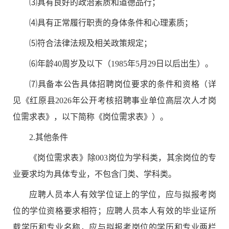
⑶
具有良好的政治素质和道德品行；
⑷
具有正常履行职责的身体条件和心理素质；
⑸
符合法律法规及相关政策规定；
⑹
年龄
4
0
周岁
及以下
（
198
5
年
5
月
2
9
日以后出生）。
⑺
具备本公告具体招聘岗位要求的条件和资格（详
见《红原县
2026
年公开考核招聘事业单位高层次人才岗
位需求表》
，
以下简称《岗位需求表》
）。
2.
其他条件
《岗位需求表》
除
00
3
岗位为学科类，其余岗位的专
业要求均为具体专业，不包含门类、学科类。
应聘人员本人有效学位证上的学位，应与拟报考岗
位的学位资格要求相符；应聘人员本人有效的毕业证所
载学历和专业名称，应与拟报考岗位的学历和专业两栏