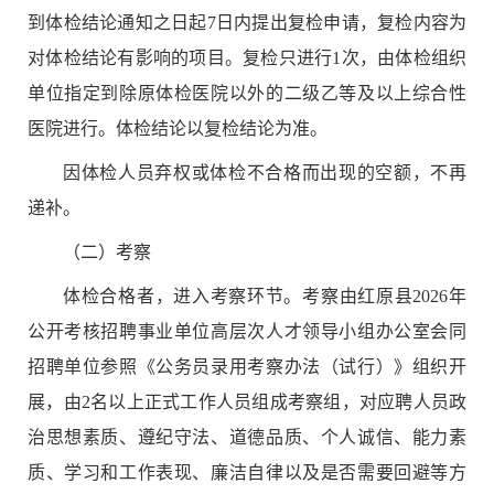
到体检结论通知之日起
7
日内提出复检申请，复检内容为
对体检结论有影响的项目。复检只进行
1
次，由体检组织
单位指定到除原体检医院以外的二级乙等及以上综合性
医院进行。体检结论以复检结论为准。
因体检人员弃权或体检不合格而出现的空额，不再
递补。
（二）考察
体检合格者，进入考察环节
。
考察由
红原县
2026
年
公开考核招聘事业单位高层次人才
领导小组办公室会同
招聘单位参照《公务员录用考察办法（试行）》组织开
展，由
2
名以上正式工作人员组成考察组，对应聘人员政
治思想素质、遵纪守法、道德品质、个人诚信、能力素
质、学习和工作表现、廉洁自律以及是否需要回避等方