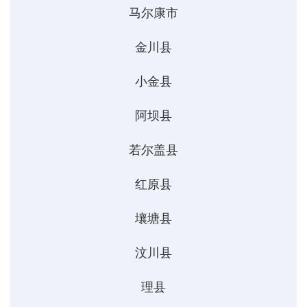
马尔康市
金川县
小金县
阿坝县
若尔盖县
红原县
壤塘县
汶川县
理县