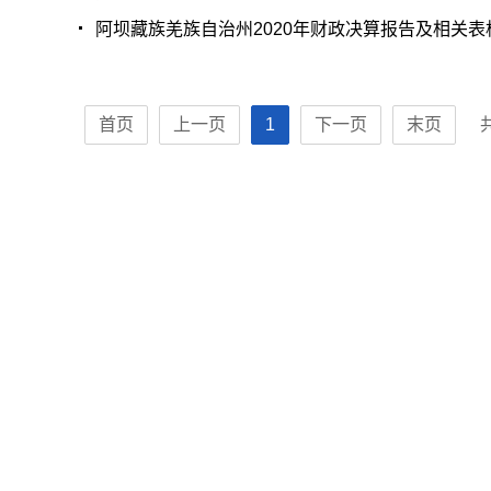
阿坝藏族羌族自治州2020年财政决算报告及相关表
首页
上一页
1
下一页
末页
共